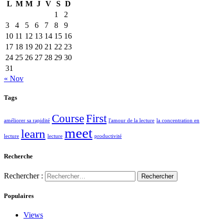
L
M
M
J
V
S
D
1
2
3
4
5
6
7
8
9
10
11
12
13
14
15
16
17
18
19
20
21
22
23
24
25
26
27
28
29
30
31
« Nov
Tags
Course
First
améliorer sa rapidité
l'amour de la lecture
la concentration en
meet
learn
lecture
lecture
productivité
Recherche
Rechercher :
Populaires
Views