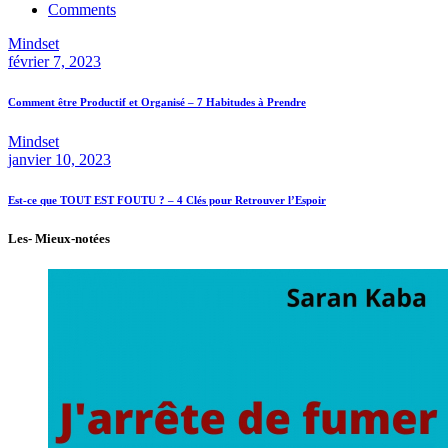
Comments
Mindset
février 7, 2023
Comment être Productif et Organisé – 7 Habitudes à Prendre
Mindset
janvier 10, 2023
Est-ce que TOUT EST FOUTU ? – 4 Clés pour Retrouver l’Espoir
Les- Mieux-notées